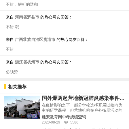
不错，解析的透彻
河南省辉县市
来自
的热心网友回答：
不错 哦
广西壮族自治区贵港市
来自
的热心网友回答：
不错
浙江省杭州市
来自
的热心网友回答：
必须赞
相关推荐
国外爆两起营地新冠肺炎感染事件，国内多所国际学校暑期活动“停摆”
在疫情影响之下，部分学校选择开展以校内为
主的研学课程，但营地机构在户外拓展活动的
开发上具备优势，吸引了不少学生参加营地。
延安教育网中考成绩查询
游美营地学习的相关负责人告诉新学说，为了
2020-08-29
5586
保障学生营地安全，游美从营地数量、营期、