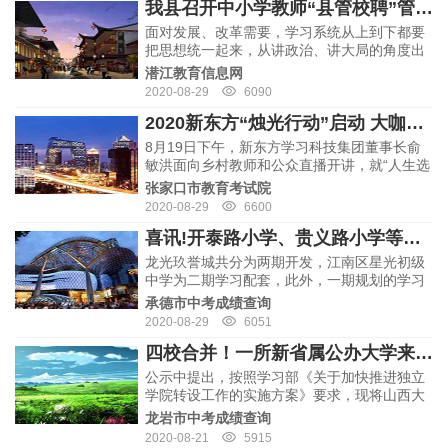
我县召开中小学教师“县管校聘”管理体制改革工作安排会
营…
面对发展、改革需要，学习系统从上到下都要
把思想统一起来，从讲政治、讲大局的角度出
发，充分认识到改革的重要意义，坚定改革的
潜江教育信息网
决心和信心，坚定不移贯彻落实中央、省市县
2020-08-29
6090
决策部署，把好方向、准确理解、形成共识，
2020新东方“烛光行动”启动 大咖直播课助力乡村教师成长
使广大教…
8月19日下午，新东方学习科技集团董事长俞
敏洪面向乡村教师和公众直播开讲，就“人生选
择和成长发展”分享了自己的经验和思考，激励
张家口市教育考试院
乡村教师在平凡的岗位上树立远大志向，惜时
2020-08-29
6600
奋进，达到自我价值和社会价值的双重实现。
喜讯!开泰路小学、贵义路小学等南宁5所学校又迎来新进度
…
龙光玖誉城共分为两期开发，江南区星光初级
中学为二期学习配套，此外，一期规划的学习
配套有南宁经济技术开发区第九幼儿园、配建
承德市中考成绩查询
一所36班小学（金凯路小学），据悉，目前金
2020-08-29
6051
凯路小学已经封顶，预计今年9月份投入使用…
四校合并！一所新省属公办大学来了！
公示中提出，按照学习部《关于加快推进独立
学院转设工作的实施方案》要求，现将山西大
学商务学院整合山西交通职业技术学院、山西
龙岩市中考成绩查询
建筑职业技术学院、山西省商务学校办学资源
2020-08-21
5915