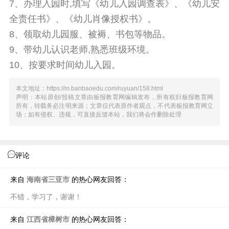
7、办理入园时,填写《幼儿入园调查表》、《幼儿安
全责任书》、《幼儿肖像授权书》。
8、领取幼儿园服、被褥、书包等物品。
9、带幼儿认识老师,熟悉班级环境。
10、按要求时间幼儿入园。
本文地址：https://m.banbaoedu.com/ruyuan/158.html
声明：本站原创/投稿文章由板报教育网
编辑发布，所有权归板报教育网
所有，转载务必注明来源；文章仅代表原作者观点，不代表板报教育网立
场；如有侵权、违规，可直接反馈本站，我们将会作删除处理
评论
海南省三亚市
来自
的热心网友回答：
不错，学习了，谢谢！
江西省樟树市
来自
的热心网友回答：