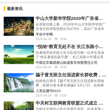
转设为省属公办理工类本科职业学校。 而山西
交…
最新资讯
中山大学新华学院2020年广东省普通本科招生工作顺利完成
从录取结果上看，2020年中山大学新华学院广
东省文科录取投档分为479分 ，高出广东省本
科线49分 ，最低排位59211名；最高分520
平谷中学网
分，高出省控线90分，最高排位28923名。从
2020-08-29
5188
投档情况看，中山大学新华学…
“悦纳”教育无处不在 长江东路小学亲子课程助力学生成长
自暑假开始学校少先大队部为每一位学生发放
了“快乐暑假实践手册”。长江东路小学通过系
列特色主题活动的开展帮助学生在心理品质、
中国北车集团唐山轨道客车有限责任公司
生活意志、家庭氛围上多方面与家庭学习形成
2020-08-29
6709
合力，营造积极向上的健康成长环境，为新学
骗子冒充班主任混进家长群收费，桂林10多名家长被骗
期顺利…
桂林热点资讯【骗子冒充班主任混进家长群收
费，桂林10多名家长被骗】8月17日，在桂林
全州一个家校联系群里，有人用班主任蒋老师
入党志愿书2013
一样的微信名和头像在群里发通知，要求家长
2020-08-29
5226
缴纳资料费194元，10多名家长将红包发到
中关村互联网教育联盟正式成立 学而思网校助力行业规范发展
群…
为保证全国中小学生停课不停学，好未来第一