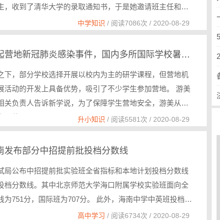
生，收到了清华大学的录取通知书，于是她邀请班主任和…
中学知识
/ 阅读7086次 / 2020-08-29
国外爆两起营地新冠肺炎感染事件，国内多所国际学校暑期活动“停摆”
之下，部分学校选择开展以校内为主的研学课程，但营地机
展活动的开发上具备优势，吸引了不少学生参加营地。 游美
相关负责人告诉新学说，为了保障学生营地安全，游美从营
期、营…
升小知识
/ 阅读5581次 / 2020-08-29
南发布部分中招提前批投档分数线
试局公布中招提前批实验班全省指标和本地计划投档分数线
投档分数线。其中北京师范大学海口附属学校实验班面向全
为751分，国际班为707分。 此外，海南中学中英班投档分
高中学习
/ 阅读6734次 / 2020-08-29