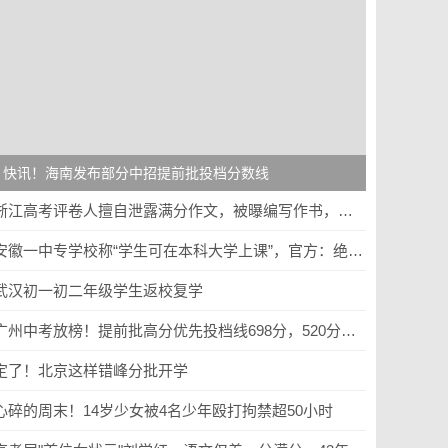
快讯！海南发布部分中招提前批投档分数线
浙江高考评卷人擅自泄露满分作文，被曝编写作书，学习部要求调查
安徽一中专学校称“学生可在本科大学上课”，官方：绝无可能
武汉初一初二年级学生返校复学
广州中考放榜！提前批高分优先投档线698分，520分可上普高！
定了！北京这样错峰分批开学
心碎的周末！14岁少女被4名少年殴打拘禁超50小时