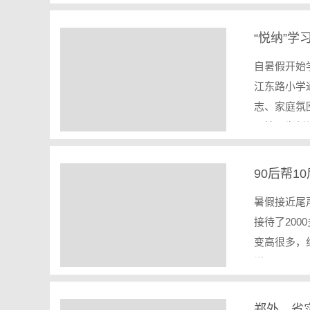
“悦纳”
自暑假开始
江东路小学
志、家庭氛
环境，为新
90后帮1
暑假接近尾
接待了20
变高很多，
说…