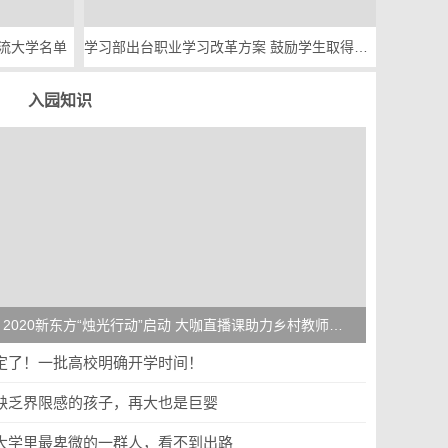
流大学名单
学习部出台职业学习改革方案 鼓励学生取得多类职业技能等级证书
入园知识
2020新东方“烛光行动”启动 大咖直播课助力乡村教师成长
定了！一批高校明确开学时间！
缺乏界限感的孩子，再大也是巨婴
大学里最卑微的一群人，看不到出路