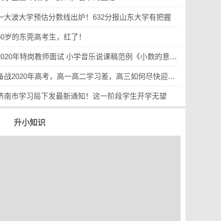
一大波大学预估分数线出炉！632分报山东大学有把握
50岁的东莞高考生，红了！
2020年特岗教师面试 小学音乐说课稿范例《小数的意义》【黔进达人学习】
备战2020年高考，高一高二学习差，高三如何尽快迎头赶上？
济南市学习局下发最新通知！这一阶段学生开学无望
升小知识