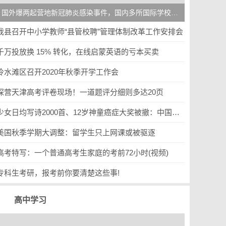
国外爆两起营地新冠肺炎感染事件，国内多所国际学校暑期活动“停摆”
我县召开中小学教师“县管校聘”管理体制改革工作安排会
千万投放换 15% 转化，在线启蒙英语的亏本买卖
冷水滩区召开2020年秋季开学工作会
探营天津高考评卷现场！一道题评分细则多达20页
少女日均写诗2000首、12岁神童癌症大奖被撤：中国家长，醒醒！
美国秋季学期大调整：留学生只上网课或被驱逐
高考特写：一个普通高考生家庭的考前72小时(视频)
专科生考研，报考前你要清楚这些事!
高中学习