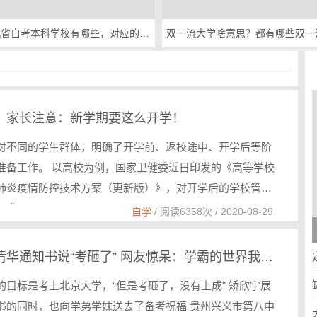
2019年湖北省自考本科学校有哪些，对应的专业有那些？
双一流大学啥意思？都有哪些双一
、家长注意：新学期要这么开学！
对不同的学生群体，明确了开学前、返校途中、开学后等阶
准备工作。 以高校为例，国家卫健委近日印发的《高等学校
肺炎疫情防控技术方案（更新版）》，对开学后的学校管理
要求…
自学
/ 阅读6358次 / 2020-08-29
女生收到清华通知书说“考砸了” 网友惊呆：学霸的世界我不懂
的目标是考上北京大学，“但是考砸了，没有上成” 矫欣宇展
书的同时，也向学弟学妹送去了备考祝福 贵州兴义市第八中