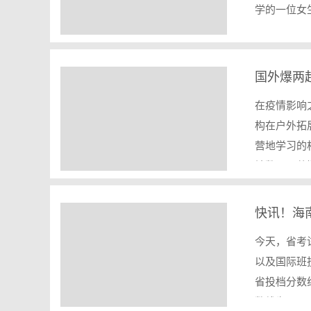
学的一位女
在疫情影响
构在户外拓
营地学习的
地数量、营
快讯！海
今天，省考
以及国际班
省投档分数线
数线为65…