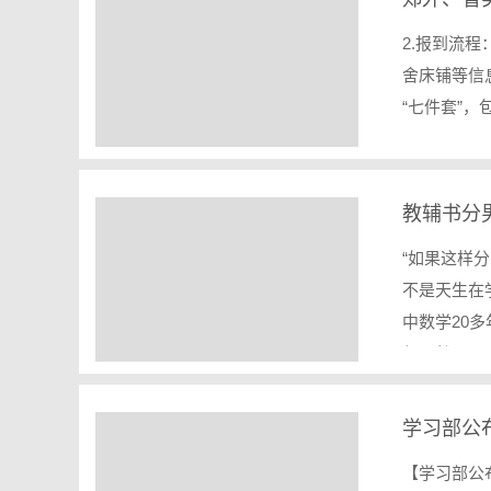
2.报到流
舍床铺等信
“七件套”，
教辅书分
“如果这样
不是天生在
中数学20
何天然…
学习部公
【学习部公