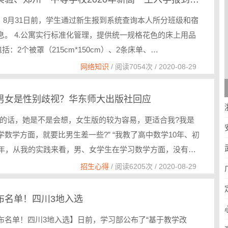
程：8月31日前，学生通过新生报到系统查询本人所分班级和宿
息。 4.公寓实行标准化管理，提供统一规格花色的床上用品
包括：2个被罩（215cm*150cm）、2条床单、…
网络知识
/ 阅读7054次 / 2020-08-29
男女是性别歧视？华东师大出版社回应
分的话，她是不是会想，女生版的较为容易，更适合我?我是
学数学方面，就要比男生差一些?” “我教了高中数学10年、初
多年，从我的实践来看，男、女学生在学习数学方面，没有任
招生心得
/ 阅读6205次 / 2020-08-29
布名单！四川3地入选
布名单！四川3地入选】日前，学习部公布了“基于教学改