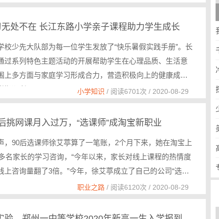
学习无处不在 长江东路小学亲子课程助力学生成长
学校少先大队部为每一位学生发放了“快乐暑假实践手册”。长
通过系列特色主题活动的开展帮助学生在心理品质、生活意
围上多方面与家庭学习形成合力，营造积极向上的健康成长
学期顺利…
小学知识
/ 阅读6701次 / 2020-08-29
0后挑网课月入过万，“选课师”成淘宝新职业
声，90后选课师徐艾葶算了一笔账，2个月下来，她在淘宝上
00多名家长的学习咨询，“今年以来，家长对线上课程的热情度
线上咨询量翻了3倍。”今年，徐艾葶成立了自己的公司“选课
职业之路
/ 阅读6120次 / 2020-08-29
郑外、省实验、郑州一中等学校2020年新高一生入学报到须知