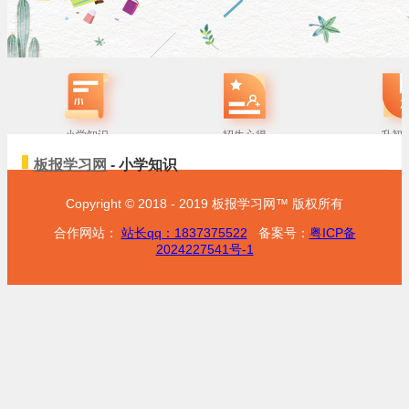
小学知识
招生心得
升初
板报学习网
- 小学知识
Copyright © 2018 - 2019 板报学习网™ 版权所有
合作网站：
站长qq：1837375522
备案号：
粤ICP备
2024227541号-1