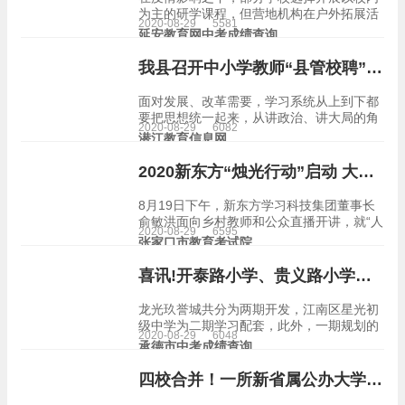
为主的研学课程，但营地机构在户外拓展活
2020-08-29
5581
动的开发上具备优势，吸引了不少学生参加
延安教育网中考成绩查询
营地。 游美营地学习的相关负责人告诉新学
说，为了保障学生营地安全，游美从营地数
我县召开中小学教师“县管校聘”管理体制改革工作安排会
量、营期、营…
面对发展、改革需要，学习系统从上到下都
要把思想统一起来，从讲政治、讲大局的角
2020-08-29
6082
度出发，充分认识到改革的重要意义，坚定
潜江教育信息网
改革的决心和信心，坚定不移贯彻落实中
央、省市县决策部署，把好方向、准确理
2020新东方“烛光行动”启动 大咖直播课助力乡村教师成长
解、形成共识，使广大教…
8月19日下午，新东方学习科技集团董事长
俞敏洪面向乡村教师和公众直播开讲，就“人
2020-08-29
6595
生选择和成长发展”分享了自己的经验和思
张家口市教育考试院
考，激励乡村教师在平凡的岗位上树立远大
志向，惜时奋进，达到自我价值和社会价值
喜讯!开泰路小学、贵义路小学等南宁5所学校又迎来新进度
的双重实现。 …
龙光玖誉城共分为两期开发，江南区星光初
级中学为二期学习配套，此外，一期规划的
2020-08-29
6048
学习配套有南宁经济技术开发区第九幼儿
承德市中考成绩查询
园、配建一所36班小学（金凯路小学），据
悉，目前金凯路小学已经封顶，预计今年9
四校合并！一所新省属公办大学来了！
月份投入使用…