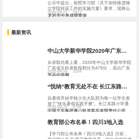
公示中提出，按照学习部《关于加快推进独
立学院转设工作的实施方案》要求，现将山
2020-08-21
5912
西大学商务学院整合山西交通职业技术学
龙岩市中考成绩查询
院、山西建筑职业技术学院、山西省商务学
校办学资源转设为省属公办理工类本科职业
学校。 而山西交…
最新资讯
中山大学新华学院2020年广东省普通本科招生工作顺利完成
从录取结果上看，2020年中山大学新华学院
广东省文科录取投档分为479分 ，高出广东
2020-08-29
5184
省本科线49分 ，最低排位59211名；最高分
平谷中学网
520分，高出省控线90分，最高排位28923
名。从投档情况看，中山大学新华学…
“悦纳”教育无处不在 长江东路小学亲子课程助力学生成长
自暑假开始学校少先大队部为每一位学生发
放了“快乐暑假实践手册”。长江东路小学通
2020-08-29
6700
过系列特色主题活动的开展帮助学生在心理
中国北车集团唐山轨道客车有限责任公司
品质、生活意志、家庭氛围上多方面与家庭
学习形成合力，营造积极向上的健康成长环
教育部公布名单！四川3地入选
境，为新学期顺利…
【学习部公布名单！四川3地入选】日前，