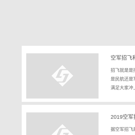
空军招飞
招飞就是是
是民航还是
满足大家冲
2019
据空军招飞