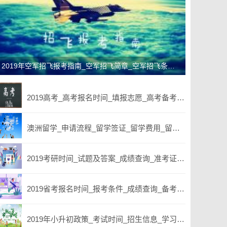
2019年空军招飞报考指南_空军招飞简章_空军招飞条件_招飞体检标准
2019高考_高考报名时间_填报志愿_高考备考_高考分数查询
澳洲留学_申请流程_留学签证_留学费用_留学条件
2019考研时间_试题及答案_成绩查询_准考证打印
2019省考报名时间_报考条件_成绩查询_备考资料
2019年小升初政策_考试时间_招生信息_学习交流