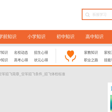
学前知识
小学知识
初中知识
高中知识
学知识
名校动态
招生心得
家教知识
家校
中知识
高考心得
状元心得
职业之路
技能
_空军招飞简章_空军招飞条件_招飞体检标准