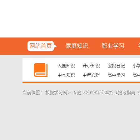
网站首页
家庭知识
职业学习
入园知识
升小知识
宝妈日记
小
中学知识
中考心得
高中学习
高
当前位置：
板报学习网
>
专题
>
2019年空军招飞报考指南