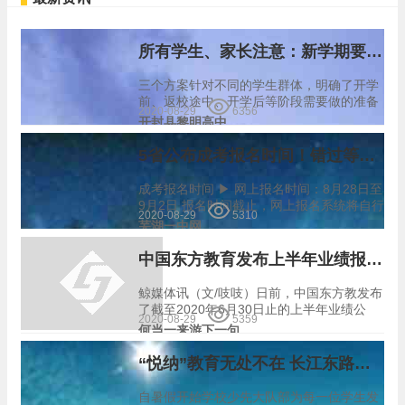
所有学生、家长注意：新学期要这么开学！
三个方案针对不同的学生群体，明确了开学
前、返校途中、开学后等阶段需要做的准备
2020-08-29
6356
工作。 以高校为例，国家卫健委近日印发的
开封县黎明高中
《高等学校秋冬季新冠肺炎疫情防控技术方
案（更新版）》，对开学后的学校管理提出
5省公布成考报名时间！错过等一年
多方面要求…
成考报名时间 ▶ 网上报名时间：8月28日至
9月2日 报名时间截止，网上报名系统将自行
2020-08-29
5310
关闭,逾期不再受理。 ▶ 全省统一网上报名
芜湖一中网
和网上缴费时间：9月5日至9月11日 大家千
万不要…
中国东方教育发布上半年业绩报告 营收同比下降16.7%
鲸媒体讯（文/吱吱）日前，中国东方教发布
了截至2020年6月30日止的上半年业绩公
2020-08-29
5359
告。财报显示，报告期内，中国东方学习营
何当一来游下一句
收15.17亿元人民币，同比下降16.7%；净利
润2.43亿元，同比下降22.4%…
“悦纳”教育无处不在 长江东路小学亲子课程助力学生成长
自暑假开始学校少先大队部为每一位学生发