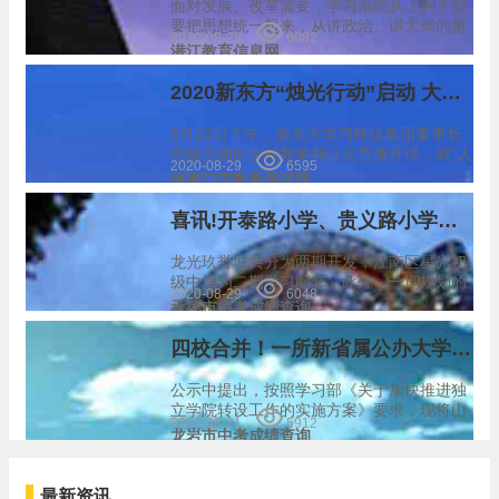
面对发展、改革需要，学习系统从上到下都
要把思想统一起来，从讲政治、讲大局的角
2020-08-29
6082
度出发，充分认识到改革的重要意义，坚定
潜江教育信息网
改革的决心和信心，坚定不移贯彻落实中
央、省市县决策部署，把好方向、准确理
2020新东方“烛光行动”启动 大咖直播课助力乡村教师成长
解、形成共识，使广大教…
8月19日下午，新东方学习科技集团董事长
俞敏洪面向乡村教师和公众直播开讲，就“人
2020-08-29
6595
生选择和成长发展”分享了自己的经验和思
张家口市教育考试院
考，激励乡村教师在平凡的岗位上树立远大
志向，惜时奋进，达到自我价值和社会价值
喜讯!开泰路小学、贵义路小学等南宁5所学校又迎来新进度
的双重实现。 …
龙光玖誉城共分为两期开发，江南区星光初
级中学为二期学习配套，此外，一期规划的
2020-08-29
6048
学习配套有南宁经济技术开发区第九幼儿
承德市中考成绩查询
园、配建一所36班小学（金凯路小学），据
悉，目前金凯路小学已经封顶，预计今年9
四校合并！一所新省属公办大学来了！
月份投入使用…
公示中提出，按照学习部《关于加快推进独
立学院转设工作的实施方案》要求，现将山
2020-08-21
5912
西大学商务学院整合山西交通职业技术学
龙岩市中考成绩查询
院、山西建筑职业技术学院、山西省商务学
校办学资源转设为省属公办理工类本科职业
学校。 而山西交…
最新资讯