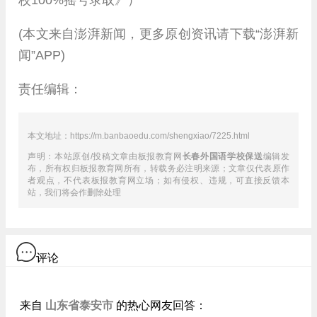
校100%摇号录取》）
(本文来自澎湃新闻，更多原创资讯请下载“澎湃新
闻”APP)
责任编辑：
本文地址：https://m.banbaoedu.com/shengxiao/7225.html
声明：本站原创/投稿文章由板报教育网
长春外国语学校保送
编辑发
布，所有权归板报教育网所有，转载务必注明来源；文章仅代表原作
者观点，不代表板报教育网立场；如有侵权、违规，可直接反馈本
站，我们将会作删除处理
评论
山东省泰安市
来自
的热心网友回答：