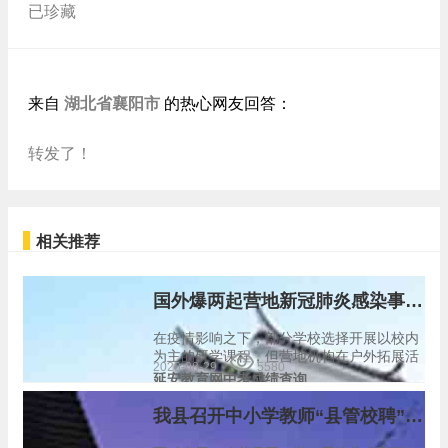
已珍藏
湖北省襄阳市
来自
的热心网友回答：
转发了！
相关推荐
国外爆两起营地新冠肺炎感染事件，国内多所国际学校暑期活动“停摆”
在疫情影响之下，部分学校选择开展以校内
为主的研学课程，但营地机构在户外拓展活
2020-08-29
5580
动的开发上具备优势，吸引了不少学生参加
延安教育网中考成绩查询
营地。 游美营地学习的相关负责人告诉新学
说，为了保障学生营地安全，游美从营地数
我县召开中小学教师“县管校聘”管理体制改革工作安排会
量、营期、营…