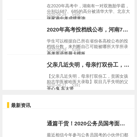
在2020年高考中，湖南有一对双胞胎学霸，
分别以687、685的高分被清华大学、北京大
2020-08-29
5450
学录取。作为他们的父母，自然十分高兴。
张家港中考成绩查询
他希望自己的两个孩子要继续不断地去学
习，扎实基础，学有所成，不要辜负了社
2020年高考投档线公布，河南700分无缘清华北大，北京分数线出人意料
会、学校和家…
学生可以根据自己所在省份各高校公布的投
档线分数，来判断自己可能被哪所大学所录
2020-08-29
5198
取。2019年北京大学在河南省的投档分数为
高考英语答题卡模板
684分，清华大学为685分，离700分还是有
不小的差距。各高校在北京的投档线和很多
父亲几近失明，母亲打双份工，贫困女孩励志学医被哈医大录取
省份保…
【父亲几近失明，母亲打双份工，贫困女孩
励志学医被哈医大录取】双目几乎失明的父
2020-08-21
5391
亲、渗水潮湿的旧屋、贫困的家境…目睹了
开心鬼 车太贤
父母工作、生活之艰苦的董楚晗比同龄人更
早懂事。近日，扬子晚报阳光助学小组来到
盐城阜丰小区，走访…
最新资讯
通篇干货！2020公务员国考面试流程介绍
最近相信今年参与公务员国考的小伙伴们都