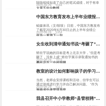
陆陆续续知道了自己的笔试成绩，对于有幸
2020-08-29
5184
进入面试的小伙伴，接下来要介绍的国考面
太原五中分数线
试技巧极有可能帮助你在面试中披荆斩棘，
顺利上岸，对于今年没有进入面试的小伙伴
中国东方教育发布上半年业绩报告 营收同比下降16.7%
来说，这也是…
鲸媒体讯（文/吱吱）日前，中国东方教发布
了截至2020年6月30日止的上半年业绩公
2020-08-29
5354
告。财报显示，报告期内，中国东方学习营
何当一来游下一句
收15.17亿元人民币，同比下降16.7%；净利
润2.43亿元，同比下降22.4%…
女生收到清华通知书说“考砸了” 网友惊呆：学霸的世界我不懂
矫欣宇说她的目标是考上北京大学，“但是考
砸了，没有上成” 矫欣宇展示录取通知书的
2020-08-29
7075
同时，也向学弟学妹送去了备考祝福 贵州兴
攀枝花市三中校园网
义市第八中学的一位女生，收到了清华大学
的录取通知书，于是她邀请班主任和…
教室的设计如何影响孩子的学习？14位医学和教育专家这样说……
当然，老师会安排课程和活动，但学生可以
通过游戏进行学习并自己解决问题。 “作为
2020-08-29
5113
一名游戏治疗师，从我的角度看待空间，如
海南省中考管理系统
果这个空间是温暖的，吸引人的，并且在孩
子之间建立联系，那么这将有助于学习，因
我县召开中小学教师“县管校聘”管理体制改革工作安排会
为他们在这里…