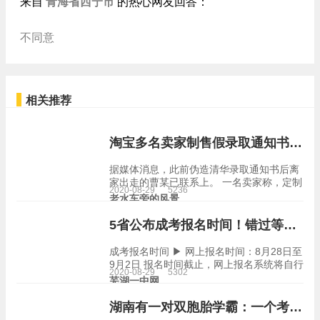
青海省西宁市
来自
的热心网友回答：
不同意
相关推荐
淘宝多名卖家制售假录取通知书，售价200元不等 阿里安全：涉事商家已处罚
据媒体消息，此前伪造清华录取通知书后离
家出走的曹某已联系上。 一名卖家称，定制
2020-08-29
5236
高校录取通知书分为单独定制和套装两类。
老水车旁的风景
该卖家称，录取通知书均盖有相应学校的印
章。 有律师称，伪造录取通知书，牵涉…
5省公布成考报名时间！错过等一年
成考报名时间 ▶ 网上报名时间：8月28日至
9月2日 报名时间截止，网上报名系统将自行
2020-08-29
5302
关闭,逾期不再受理。 ▶ 全省统一网上报名
芜湖一中网
和网上缴费时间：9月5日至9月11日 大家千
万不要…
湖南有一对双胞胎学霸：一个考上清华，一个考上北大